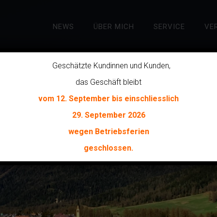
NEWS
ÜBER MICH
SERVICE
VE
Geschätzte Kundinnen und Kunden,
das Geschäft bleibt
C
H
vom 12. September bis einschliesslich
29. September 2026
O
M
M
E
N
wegen Betriebsferien
geschlossen
.