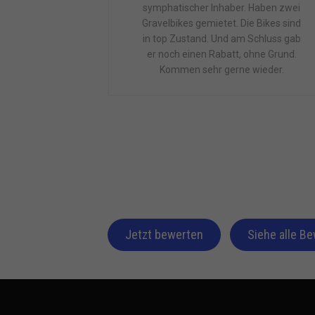
symphatischer Inhaber. Haben zwei
Gravelbikes gemietet. Die Bikes sind
in top Zustand. Und am Schluss gab
er noch einen Rabatt, ohne Grund.
Kommen sehr gerne wieder.
Jetzt bewerten
Siehe alle B