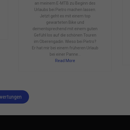
an meinem E-MTB zu Beginn des
Urlaubs bei Pietro machen lassen.
Jetzt geht es mit einem top
gewarteten Bike und
dementsprechend mit einem guten
Gefühl los auf die schönen Touren
im Oberengadin. Wieso bei Pietro?
Er hat mir bei einem früheren Urlaub
bei einer Panne...
Read More
ewertungen