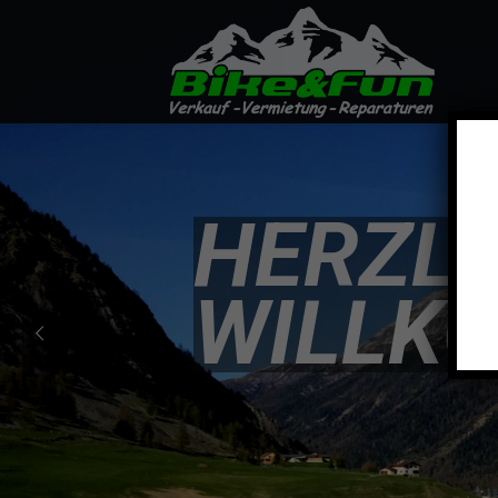
H
E
R
Z
L
I
W
I
L
L
K