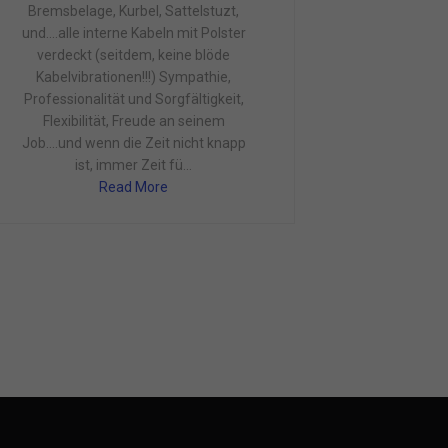
Bremsbelage, Kurbel, Sattelstuzt,
und....alle interne Kabeln mit Polster
verdeckt (seitdem, keine blöde
Kabelvibrationen!!!) Sympathie,
Professionalität und Sorgfältigkeit,
Flexibilität, Freude an seinem
Job....und wenn die Zeit nicht knapp
ist, immer Zeit fü...
Read More